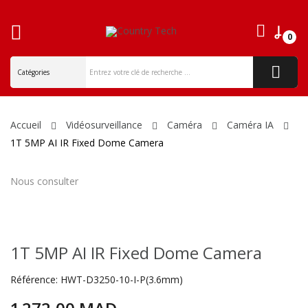
0
ck
Accueil
Vidéosurveillance
Caméra
Caméra IA
1T 5MP AI IR Fixed Dome Camera
Nous consulter
1T 5MP AI IR Fixed Dome Camera
Référence:
HWT-D3250-10-I-P(3.6mm)