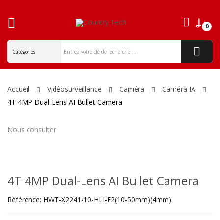
0
ck
Accueil
Vidéosurveillance
Caméra
Caméra IA
4T 4MP Dual-Lens AI Bullet Camera
Nous consulter
4T 4MP Dual-Lens AI Bullet Camera
Référence:
HWT-X2241-10-HLI-E2(10-50mm)(4mm)