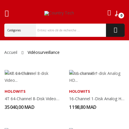
0
ck
Accueil
Vidéosurveillance
Nous consulter
Nous consulter
HOLOWITS
HOLOWITS
4T 64-Channel 8-Disk Video Intelligent Platform
16-Channel 1-Disk Analog HD Video Recorder
35 040,00 MAD
1 198,80 MAD