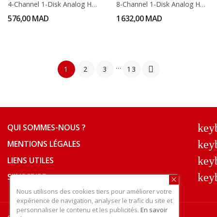
4-Channel 1-Disk Analog HD Video Recorder
8-Channel 1-Disk Analog HD Video Recorder
576,00 MAD
1 632,00 MAD
…
1
2
3
13

key
QUI SOMMES-NOUS ?
key
MENTIONS LÉGALES
key
LIENS UTILES
key
S'INSCRIRE
Nous utilisons des cookies tiers pour améliorer votre
expérience de navigation, analyser le trafic du site et
personnaliser le contenu et les publicités.
En savoir