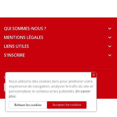
QUI SOMMES-NOUS ?
keyboard_arrow_down
MENTIONS LÉGALES
keyboard_arrow_down
LIENS UTILES
keyboard_arrow_down
S'INSCRIRE
keyboard_arrow_down
Country Tech © 2025
- Tous droits réservés
Nous utilisons des cookies tiers pour améliorer votre
expérience de navigation, analyser le trafic du site et
personnaliser le contenu et les publicités.
En savoir
plus
Accepter les cookies
Refuser les cookies