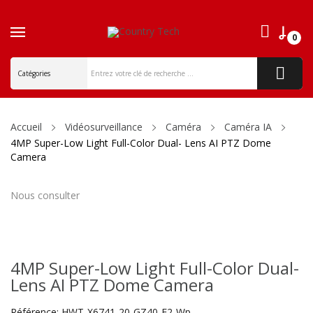
0
ck
Accueil
Vidéosurveillance
Caméra
Caméra IA
4MP Super-Low Light Full-Color Dual- Lens AI PTZ Dome
Camera
Nous consulter
4MP Super-Low Light Full-Color Dual-
Lens AI PTZ Dome Camera
Référence:
HWT-X6741-20-GZ40-E2-Wp