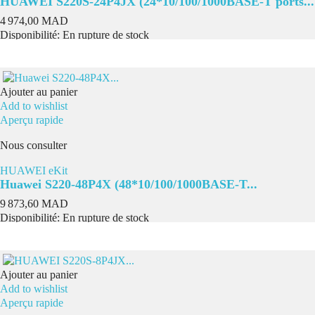
HUAWEI S220S-24P4JX (24*10/100/1000BASE-T ports...
Prix
4 974,00 MAD
Disponibilité:
En rupture de stock
Ajouter au panier
Add to wishlist
Aperçu rapide
Nous consulter
HUAWEI eKit
Huawei S220-48P4X (48*10/100/1000BASE-T...
Prix
9 873,60 MAD
Disponibilité:
En rupture de stock
Ajouter au panier
Add to wishlist
Aperçu rapide