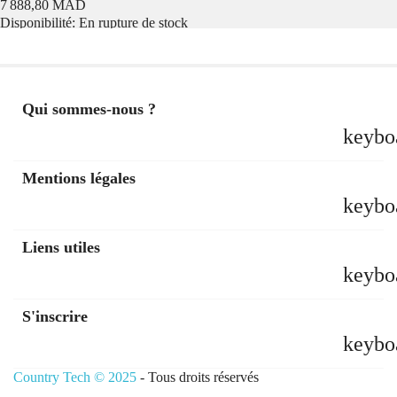
Prix
7 888,80 MAD
Disponibilité:
En rupture de stock
Qui sommes-nous ?
keybo
Mentions légales
keybo
Liens utiles
keybo
S'inscrire
keybo
Country Tech © 2025
- Tous droits réservés