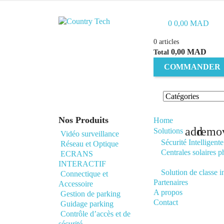
0
0,00 MAD
0 articles
0,00 MAD
Total
COMMANDER
Nos Produits
Home
add
remo
Solutions
Vidéo surveillance
Sécurité Intelligen
Réseau et Optique
Centrales solaires p
ECRANS
INTERACTIF
Solution de classe in
Connectique et
Partenaires
Accessoire
A propos
Gestion de parking
Contact
Guidage parking
Contrôle d’accès et de
sécurité