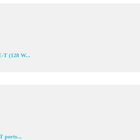
T (128 W...
ports...