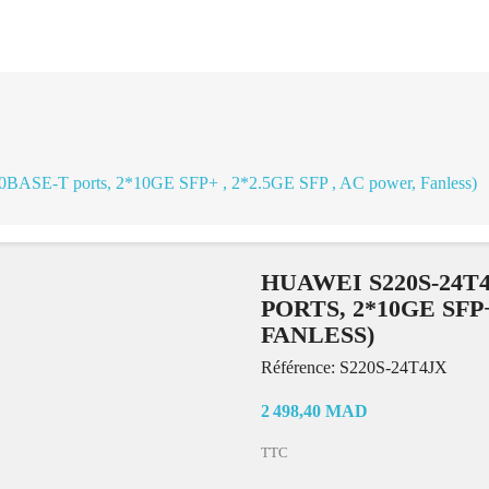
ASE-T ports, 2*10GE SFP+ , 2*2.5GE SFP , AC power, Fanless)
HUAWEI S220S-24T4J
PORTS, 2*10GE SFP+
FANLESS)
Référence:
S220S-24T4JX
2 498,40 MAD
TTC