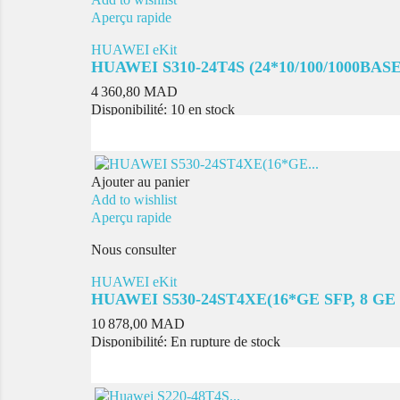
Aperçu rapide
HUAWEI eKit
HUAWEI S310-24T4S (24*10/100/1000BASE-T
Prix
4 360,80 MAD
Disponibilité:
10 en stock
Ajouter au panier
Add to wishlist
Aperçu rapide
Nous consulter
HUAWEI eKit
HUAWEI S530-24ST4XE(16*GE SFP, 8 GE 
Prix
10 878,00 MAD
Disponibilité:
En rupture de stock