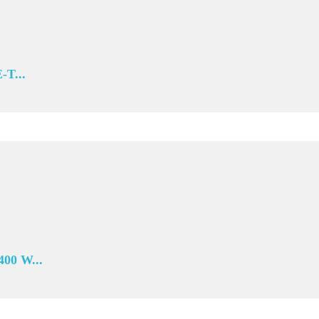
T...
00 W...