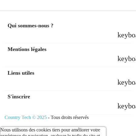
Qui sommes-nous ?
keybo
Mentions légales
keybo
Liens utiles
keybo
S'inscrire
keybo
Country Tech © 2025
- Tous droits réservés
Nous utilisons des cookies tiers pour améliorer votre
expérience de navigation, analyser le trafic du site et