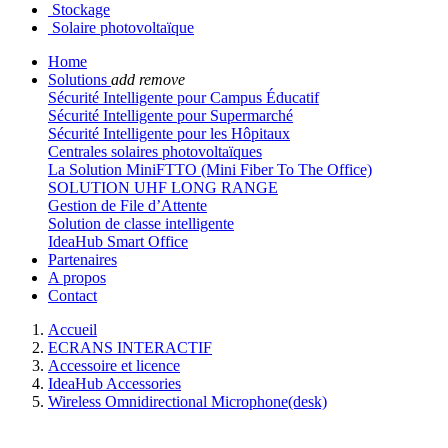
Stockage
Solaire photovoltaïque
Home
Solutions
add
remove
Sécurité Intelligente pour Campus Éducatif
Sécurité Intelligente pour Supermarché
Sécurité Intelligente pour les Hôpitaux
Centrales solaires photovoltaïques
La Solution MiniFTTO (Mini Fiber To The Office)
SOLUTION UHF LONG RANGE
Gestion de File d’Attente
Solution de classe intelligente
IdeaHub Smart Office
Partenaires
A propos
Contact
Accueil
ECRANS INTERACTIF
Accessoire et licence
IdeaHub Accessories
Wireless Omnidirectional Microphone(desk)