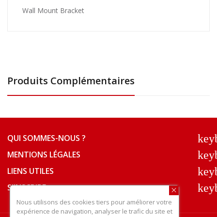
Wall Mount Bracket
Produits Complémentaires
key
QUI SOMMES-NOUS ?
key
MENTIONS LÉGALES
key
LIENS UTILES
key
S'INSCRIRE
Nous utilisons des cookies tiers pour améliorer votre
expérience de navigation, analyser le trafic du site et