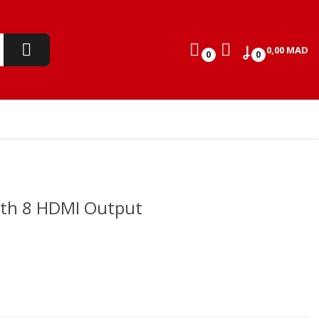
0,00 MAD
0
0
ith 8 HDMI Output