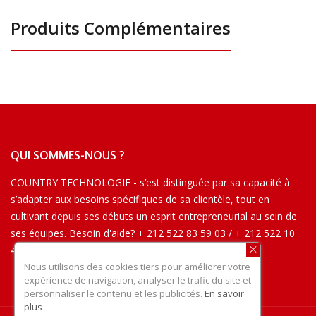
Produits Complémentaires
QUI SOMMES-NOUS ?
COUNTRY TECHNOLOGIE - s’est distinguée par sa capacité à
s’adapter aux besoins spécifiques de sa clientèle, tout en
cultivant depuis ses débuts un esprit entrepreneurial au sein de
ses équipes. Besoin d'aide? + 212 522 83 59 03 / + 212 522 10
42 54
Nous utilisons des cookies tiers pour améliorer votre
expérience de navigation, analyser le trafic du site et
personnaliser le contenu et les publicités.
En savoir
plus