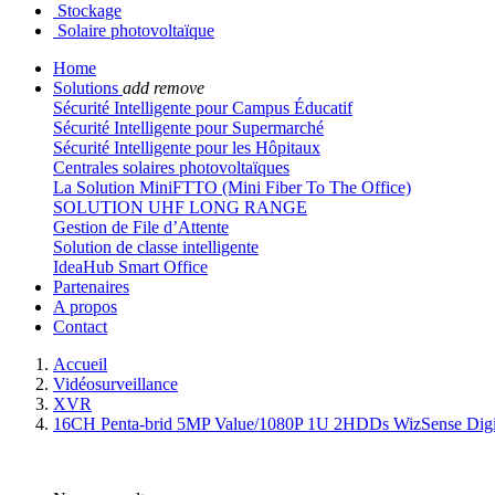
Stockage
Solaire photovoltaïque
Home
Solutions
add
remove
Sécurité Intelligente pour Campus Éducatif
Sécurité Intelligente pour Supermarché
Sécurité Intelligente pour les Hôpitaux
Centrales solaires photovoltaïques
La Solution MiniFTTO (Mini Fiber To The Office)
SOLUTION UHF LONG RANGE
Gestion de File d’Attente
Solution de classe intelligente
IdeaHub Smart Office
Partenaires
A propos
Contact
Accueil
Vidéosurveillance
XVR
16CH Penta-brid 5MP Value/1080P 1U 2HDDs WizSense Digit