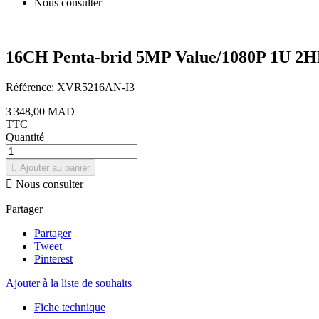
Nous consulter
16CH Penta-brid 5MP Value/1080P 1U 2HD
Référence:
XVR5216AN-I3
3 348,00 MAD
TTC
Quantité

Ajouter au panier

Nous consulter
Partager
Partager
Tweet
Pinterest
Ajouter à la liste de souhaits
Fiche technique