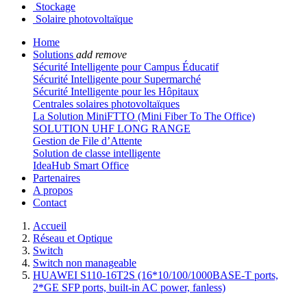
Stockage
Solaire photovoltaïque
Home
Solutions
add
remove
Sécurité Intelligente pour Campus Éducatif
Sécurité Intelligente pour Supermarché
Sécurité Intelligente pour les Hôpitaux
Centrales solaires photovoltaïques
La Solution MiniFTTO (Mini Fiber To The Office)
SOLUTION UHF LONG RANGE
Gestion de File d’Attente
Solution de classe intelligente
IdeaHub Smart Office
Partenaires
A propos
Contact
Accueil
Réseau et Optique
Switch
Switch non manageable
HUAWEI S110-16T2S (16*10/100/1000BASE-T ports,
2*GE SFP ports, built-in AC power, fanless)