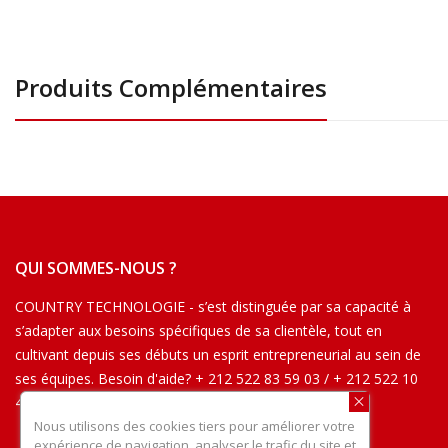
Produits Complémentaires
QUI SOMMES-NOUS ?
COUNTRY TECHNOLOGIE - s’est distinguée par sa capacité à
s’adapter aux besoins spécifiques de sa clientèle, tout en
cultivant depuis ses débuts un esprit entrepreneurial au sein de
ses équipes. Besoin d'aide? + 212 522 83 59 03 / + 212 522 10
42 54
Nous utilisons des cookies tiers pour améliorer votre
expérience de navigation, analyser le trafic du site et