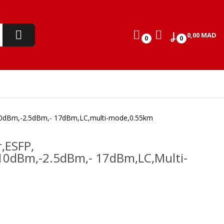
0,00 MAD
0
0
-10dBm,-2.5dBm,- 17dBm,LC,multi-mode,0.55km
r,eSFP,
10dBm,-2.5dBm,- 17dBm,LC,multi-