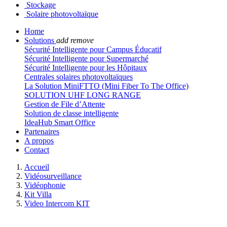
Stockage
Solaire photovoltaïque
Home
Solutions
add
remove
Sécurité Intelligente pour Campus Éducatif
Sécurité Intelligente pour Supermarché
Sécurité Intelligente pour les Hôpitaux
Centrales solaires photovoltaïques
La Solution MiniFTTO (Mini Fiber To The Office)
SOLUTION UHF LONG RANGE
Gestion de File d’Attente
Solution de classe intelligente
IdeaHub Smart Office
Partenaires
A propos
Contact
Accueil
Vidéosurveillance
Vidéophonie
Kit Villa
Video Intercom KIT