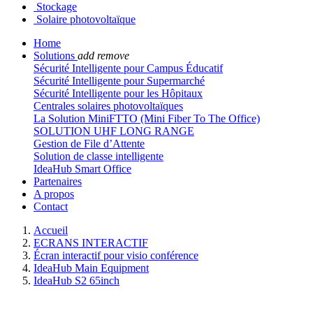
Stockage
Solaire photovoltaïque
Home
Solutions
add
remove
Sécurité Intelligente pour Campus Éducatif
Sécurité Intelligente pour Supermarché
Sécurité Intelligente pour les Hôpitaux
Centrales solaires photovoltaïques
La Solution MiniFTTO (Mini Fiber To The Office)
SOLUTION UHF LONG RANGE
Gestion de File d’Attente
Solution de classe intelligente
IdeaHub Smart Office
Partenaires
A propos
Contact
Accueil
ECRANS INTERACTIF
Écran interactif pour visio conférence
IdeaHub Main Equipment
IdeaHub S2 65inch