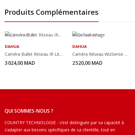
Produits Complémentaires
Nous consulter
Nous consulter
DAHUA
DAHUA
Caméra Bullet Réseau IR Lite Varifocale 8...
Caméra Réseau WizSense À Dôme À Focale Variable...
3 024,00 MAD
2 520,00 MAD
QUI SOMMES-NOUS ?
COUNTRY TECHNOLOGIE - s’est distinguée par sa capacité à
s’adapter aux besoins spécifiques de sa clientèle, tout en