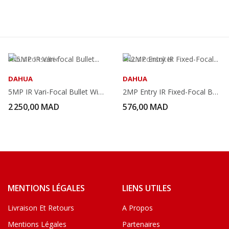
Nous consulter
Nous consulter
DAHUA
DAHUA
5MP IR Vari-Focal Bullet WizSense Network Camera
2MP Entry IR Fixed-Focal Bullet Netwok Camera
2 250,00 MAD
576,00 MAD
MENTIONS LÉGALES
LIENS UTILES
Livraison Et Retours
A Propos
Mentions Légales
Partenaires