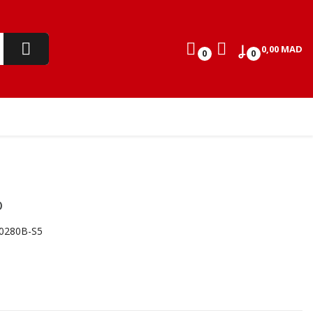
0,00 MAD
0
0
o
0280B-S5