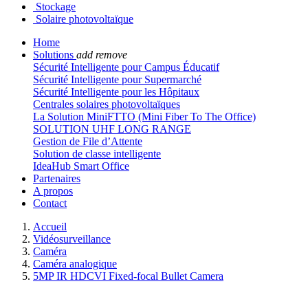
Stockage
Solaire photovoltaïque
Home
Solutions
add
remove
Sécurité Intelligente pour Campus Éducatif
Sécurité Intelligente pour Supermarché
Sécurité Intelligente pour les Hôpitaux
Centrales solaires photovoltaïques
La Solution MiniFTTO (Mini Fiber To The Office)
SOLUTION UHF LONG RANGE
Gestion de File d’Attente
Solution de classe intelligente
IdeaHub Smart Office
Partenaires
A propos
Contact
Accueil
Vidéosurveillance
Caméra
Caméra analogique
5MP IR HDCVI Fixed-focal Bullet Camera