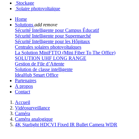
Stockage
Solaire photovoltaïque
Home
Solutions
add
remove
Sécurité Intelligente pour Campus Éducatif
Sécurité Intelligente pour Supermarché
Sécurité Intelligente pour les Hôpitaux
Centrales solaires photovoltaïques
La Solution MiniFTTO (Mini Fiber To The Office)
SOLUTION UHF LONG RANGE
Gestion de File d’Attente
Solution de classe intelligente
IdeaHub Smart Office
Partenaires
A propos
Contact
Accueil
Vidéosurveillance
Caméra
Caméra analogique
4K Starlight HDCVI Fixed IR Bullet Camera WDR