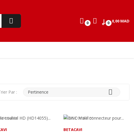
0,00 MAD
0
0

rier Par :
Pertinence
consulter
Nous consulter
AVI
BETACAVI