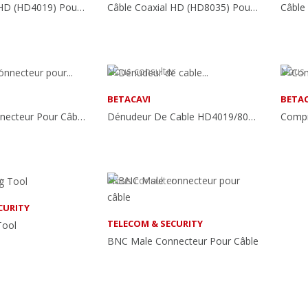
Câble Coaxial HD (HD4019) Pour Vidéosurveillance
Câble Coaxial HD (HD8035) Pour Vidéosurveillance
r
Nous consulter
Nous 
BETACAVI
BETAC
BNC Male Connecteur Pour Câble HD14055
Dénudeur De Cable HD4019/8035/14055
r
Nous consulter
CURITY
TELECOM & SECURITY
Tool
BNC Male Connecteur Pour Câble