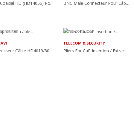
Câble Coaxial HD (HD14055) Pour Vidéosurveillance
BNC Male Connecteur Pour Câble HD8035
consulter
Nous consulter
AVI
TELECOM & SECURITY
Compresseur Câble HD4019/8035/14055
Pliers For CaP Insertion / Extraction