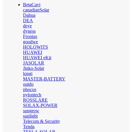
BetaCavi
canadianSolar
Dahua
DEA
deye
dyness
Fronius
goodwe
HOLOWITS
HUAWEI
HUAWEI eKit
JASOLAR
Jinko-Solar
longi
MASTER-BATTERY
outdo
phocos
pylontech
ROSSLARE
SOLAX-POWER
sungrow
sunlight
Telecom & Security
Tenda
TESLA-SOLAR