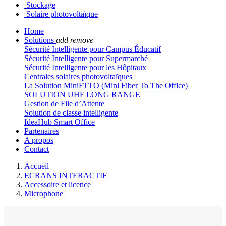
Stockage
Solaire photovoltaïque
Home
Solutions
add
remove
Sécurité Intelligente pour Campus Éducatif
Sécurité Intelligente pour Supermarché
Sécurité Intelligente pour les Hôpitaux
Centrales solaires photovoltaïques
La Solution MiniFTTO (Mini Fiber To The Office)
SOLUTION UHF LONG RANGE
Gestion de File d’Attente
Solution de classe intelligente
IdeaHub Smart Office
Partenaires
A propos
Contact
Accueil
ECRANS INTERACTIF
Accessoire et licence
Microphone