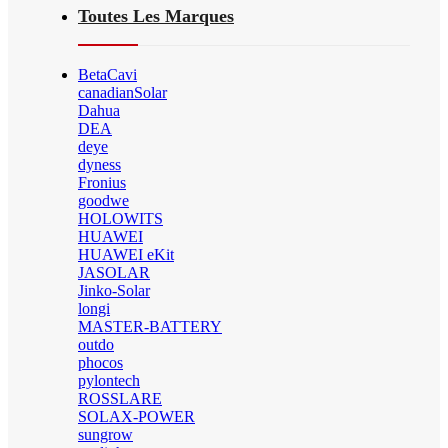
Toutes Les Marques
BetaCavi
canadianSolar
Dahua
DEA
deye
dyness
Fronius
goodwe
HOLOWITS
HUAWEI
HUAWEI eKit
JASOLAR
Jinko-Solar
longi
MASTER-BATTERY
outdo
phocos
pylontech
ROSSLARE
SOLAX-POWER
sungrow